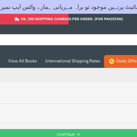
ود تو براہ مہربانی ہمارے واٹس ایپ نمبر 03455605604 پر رابطہ کریں- شکریہ
RS. 250 SHIPPING CHARGES PER ORDER. (FOR PAKISTAN)
View All Books
International Shipping Rates
Deals Offe
CONTINUE