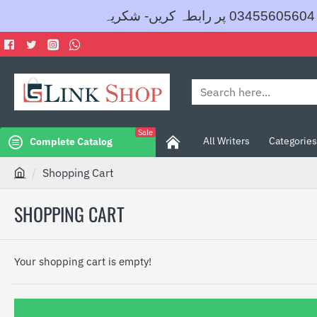
Search
here...
Sale
All Writers
Categories
Complete Catalog
Shopping Cart
h
o
SHOPPING CART
m
e
Your shopping cart is empty!