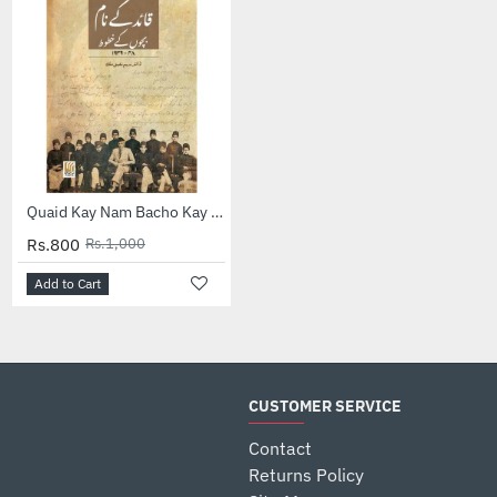
-20%
-50%
Quaid Kay Nam Bacho Kay Khatot - قائد کے نام بچوں کے خطوط
The World War II Book: Big Ideas Simply Explained
Rs.800
Rs.1,000
Rs.1,500
Rs.3,000
Add to Cart
Add to Cart
CUSTOMER SERVICE
Contact
Returns Policy