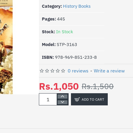
Category:
History Books
Pages:
445
Stock:
In Stock
Model:
STP-3163
ISBN:
978-969-851-233-8
0 reviews
-
Write a review
Rs.1,050
Rs.1,500
-30%
ADD TO CART