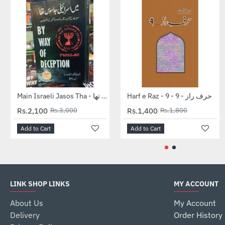
-30%
-22%
Harf e Raz - 9 - حرف راز - 9
Main Israeli Jasos Tha - میں اسرائیلی جاسوس تھا
Rs.2,100
Rs.3,000
Rs.1,400
Rs.1,800
Add to Cart
Add to Cart
LINK SHOP LINKS
MY ACCOUNT
About Us
My Account
Delivery
Order History