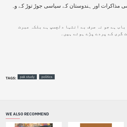
سی مذاکرات اور ہندوستان کے سیاسی جوڑ توڑ کے وہ
باب ہے جو نہ صرف بے انتہا دلچسپ ہے بلکہ عبرت
 گری کے پردے پڑے ہوئے ہیں۔
pak study
politics
TAGS:
WE ALSO RECOMMEND