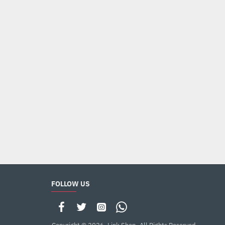
-21%
Anokha Chalbaz - انوکھا چالباز
Rs.1,500
Rs.1,890
Add to Cart
FOLLOW US