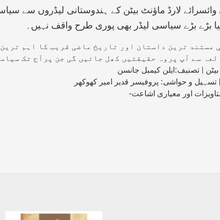
وائسرائے لارڈ ماؤنٹ بیٹن کے ہندوستانی لیڈروں سے سیا
ا بڑے بڑے سیاسی لیڈر بھی پوری طرح واقف نہیں۔
 مستند ترین داستان اور تاریخ ماضی قریب کا اہم ترین 
عہ سے آپ پروہ حقیقتیں کھل جائیں گی جن پرآج تک سیاست
 بیٹن | تصنیف:ایلن کیمبل جانسن
 تسہیل و حواشی: پروفیسر قدیر امیر کھوکھر
ستاویزات اور معیاری اشاعت