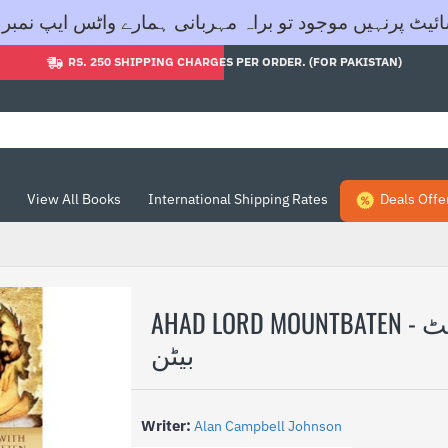
ود تو براہ مہربانی ہمارے واٹس ایپ نمبر 03455605604 پر رابطہ کریں- شکریہ
RS. 250 SHIPPING CHARGES PER ORDER. (FOR PAKISTAN)
View All Books
International Shipping Rates
Deals Offe
AHAD LORD MOUNTBATEN - عہد لارڈ ماؤنٹ
بیٹن
Writer:
Alan Campbell Johnson