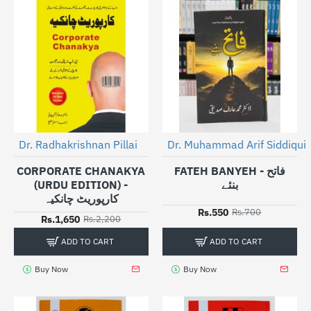
Dr. Radhakrishnan Pillai
Dr. Muhammad Arif Siddiqui
-25%
-21%
CORPORATE CHANAKYA
FATEH BANYEH - فاتح
(URDU EDITION) -
بنئے
کارپوریٹ چانکیہ
Rs.550
Rs.700
Rs.1,650
Rs.2,200
ADD TO CART
ADD TO CART
Buy Now
Buy Now