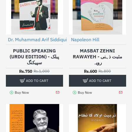
Dr. Muhammad Arif Siddiqui
Napoleon Hill
-25%
-25%
PUBLIC SPEAKING
MASBAT ZEHNI
RAWAYEH - مثبت ذہنی
(URDU EDITION) - پبلک
رویہ
سپیکنگ
Rs.750
Rs.600
Rs.1,000
Rs.800
ADD TO CART
ADD TO CART
Buy Now
Buy Now