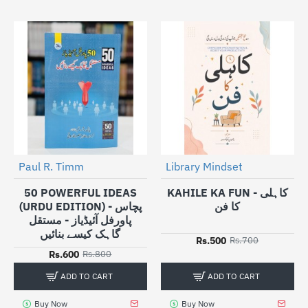
Paul R. Timm
Library Mindset
-25%
-29%
50 POWERFUL IDEAS
KAHILE KA FUN - کاہلی
کا فن
(URDU EDITION) - پچاس
پاورفل آئیڈیاز - مستقل
گاہک کیسے بنائیں
Rs.500
Rs.700
Rs.600
Rs.800
ADD TO CART
ADD TO CART
Buy Now
Buy Now