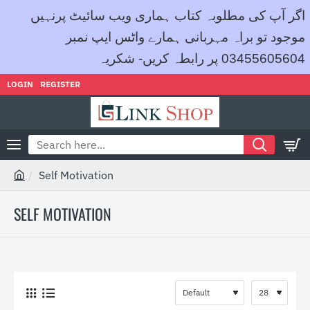
اگر آپ کی مطلوبہ کتاب ہماری ویب سائیٹ پرنہیں
موجود تو براہ مہربانی ہمارے واٹس ایپ نمبر
03455605604 پر رابطہ کریں- شکریہ
LOGIN
REGISTER
Search
here...
Self Motivation
h
o
SELF MOTIVATION
m
e