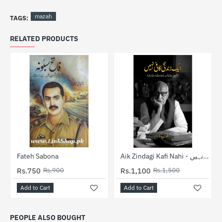
mazah
TAGS:
RELATED PRODUCTS
-17%
-27%
Fateh Sabona
Aik Zindagi Kafi Nahi - ایک زندگی کافی نہیں
Rs.750
Rs.900
Rs.1,100
Rs.1,500
Add to Cart
Add to Cart
PEOPLE ALSO BOUGHT