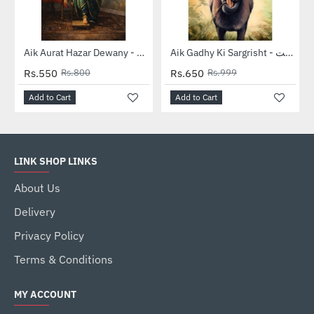
-31%
-35%
Aik Gadhy Ki Sargrisht - ایک گدھے کی سرگزشت
Aik Aurat Hazar Dewany - ایک عورت ہزار دیوانے
Rs.550
Rs.800
Rs.650
Rs.999
Add to Cart
Add to Cart
LINK SHOP LINKS
About Us
Delivery
Privacy Policy
Terms & Conditions
MY ACCOUNT