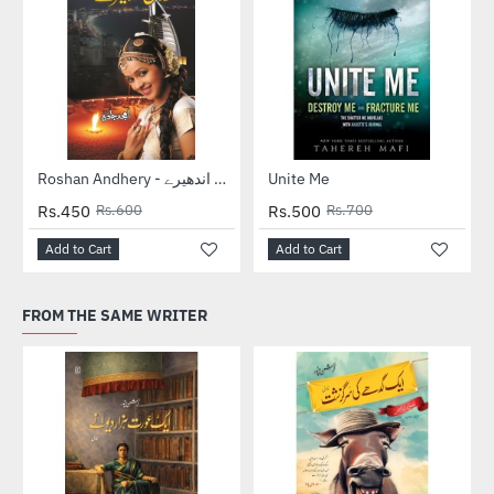
-25%
-29%
Roshan Andhery - روشن اندھیرے
Unite Me
Rs.450
Rs.600
Rs.500
Rs.700
Add to Cart
Add to Cart
FROM THE SAME WRITER