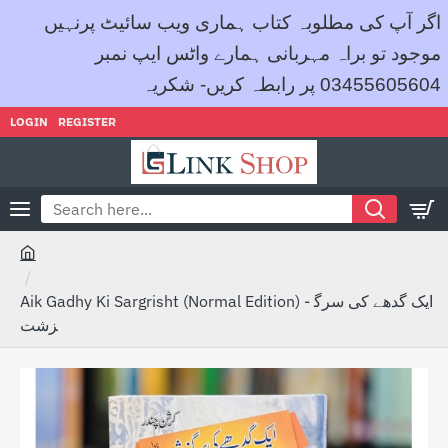
اگر آپ کی مطلوبہ کتاب ہماری ویب سائیٹ پرنہیں
موجود تو براہ مہربانی ہمارے واٹس ایپ نمبر
03455605604 پر رابطہ کریں- شکریہ
LOGIN
REGISTER
Search
here...
h
o
Aik Gadhy Ki Sargrisht (Normal Edition) - ایک گدھے کی سرگ
m
زشت
e