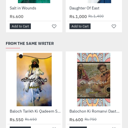
-29%
Salt in Wounds
Daughter Of East
Rs.600
Rs.1,000
Rs.1,400
Add to Cart
Add to Cart
FROM THE SAME WRITER
SOLD OUT
-15%
-20%
Balochon Ki Romanvi Dastanain - بلوچوں کی رومانوی داستانیں
Baloch Tarikh Ki Qadeem Shaksiyat - بلوچ تاریخ کی قدیم شخصیات
Rs.550
Rs.650
Rs.600
Rs.750