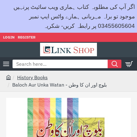
اگر آپ کی مطلوبہ کتاب ہماری ویب سائیٹ پرنہیں
موجود تو براہ مہربانی ہمارے واٹس ایپ نمبر
03455605604 پر رابطہ کریں- شکریہ
LOGIN
REGISTER
Search
here...
History Books
h
Baloch Aur Unka Watan - بلوچ اور ان کا وطن
o
m
e