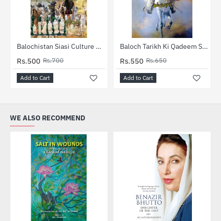
-29%
-15%
Baloch Tarikh Ki Qadeem Shaksiyat - بلوچ تاریخ کی قدیم شخصیات
Balochistan Siasi Culture Aur Qabali Nizam - بلوچستان سیاسی کلچر اور قبائلی نظام
Rs.500
Rs.700
Rs.550
Rs.650
Add to Cart
Add to Cart
WE ALSO RECOMMEND