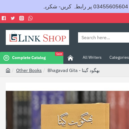
Search
here...
Sale
All Writers
Categories
Complete Catalog
Other Books
Bhagavad Gita - بھگود گیتا
h
o
m
e