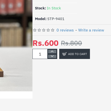
Stock:
In Stock
Model:
STP-9401
0 reviews
-
Write a review
Rs.600
Rs.800
ADD TO CART
-25%