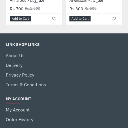
-30%
-40%
Al Ghazali - الغزالی
Al Farooq - الفاروقؓ
Rs.700
Rs.1,000
Rs.300
Rs.500
Add to Cart
Add to Cart
LINK SHOP LINKS
About Us
Delivery
Privacy Policy
Terms & Conditions
MY ACCOUNT
My Account
Order History