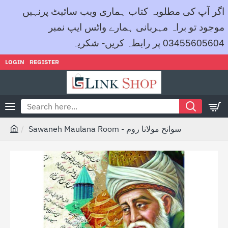
اگر آپ کی مطلوبہ کتاب ہماری ویب سائیٹ پرنہیں
موجود تو براہ مہربانی ہمارے واٹس ایپ نمبر
03455605604 پر رابطہ کریں- شکریہ
LOGIN
REGISTER
Search
here...
Sawaneh Maulana Room - سوانح مولانا روم
h
o
m
e