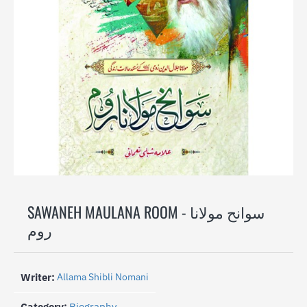
-25%
SAWANEH MAULANA ROOM - سوانح مولانا
روم
Writer:
Allama Shibli Nomani
Category:
Biography