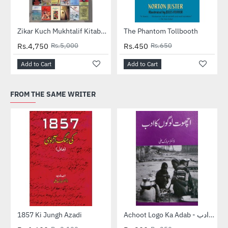
-5%
-31%
Zikar Kuch Mukhtalif Kitabon Ka - ذکر کچھ مختلف کتابوں کا
The Phantom Tollbooth
Rs.4,750
Rs.5,000
Rs.450
Rs.650
Add to Cart
Add to Cart
FROM THE SAME WRITER
-24%
-14%
1857 Ki Jungh Azadi
Achoot Logo Ka Adab - اچھوت لوگوں کا ادب