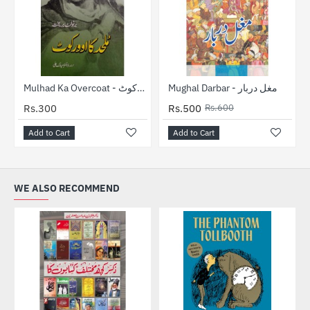
-17%
Mughal Darbar - مغل دربار
Mulhad Ka Overcoat - ملحد کا اوورکوٹ
Rs.300
Rs.500
Rs.600
Add to Cart
Add to Cart
WE ALSO RECOMMEND