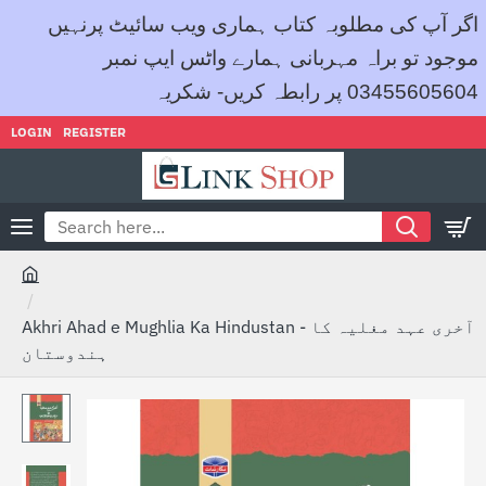
اگر آپ کی مطلوبہ کتاب ہماری ویب سائیٹ پرنہیں
موجود تو براہ مہربانی ہمارے واٹس ایپ نمبر
03455605604 پر رابطہ کریں- شکریہ
LOGIN
REGISTER
Search
here...
h
o
Akhri Ahad e Mughlia Ka Hindustan - آخری عہد مغلیہ کا
m
ہندوستان
e