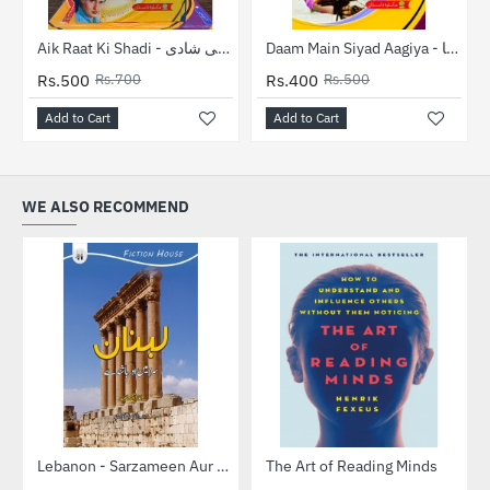
-29%
-20%
Daam Main Siyad Aagiya - دام میں صیاد آگیا
Aik Raat Ki Shadi - ایک رات کی شادی
Rs.500
Rs.700
Rs.400
Rs.500
Add to Cart
Add to Cart
WE ALSO RECOMMEND
-33%
-25%
Lebanon - Sarzameen Aur Bashindy - لبنان سرزمین اور باشندے
The Art of Reading Minds