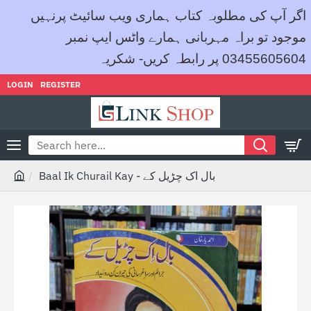
اگر آپ کی مطلوبہ کتاب ہماری ویب سائیٹ پرنہیں
موجود تو براہ مہربانی ہمارے واٹس ایپ نمبر
03455605604 پر رابطہ کریں- شکریہ
LOGIN
REGISTER
Search
here...
Baal Ik Churail Kay - بال اک چڑیل کے
h
o
m
e