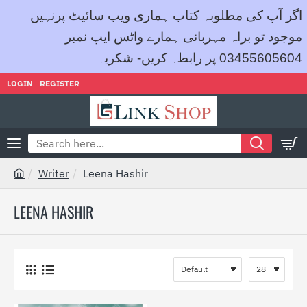
اگر آپ کی مطلوبہ کتاب ہماری ویب سائیٹ پرنہیں
موجود تو براہ مہربانی ہمارے واٹس ایپ نمبر
03455605604 پر رابطہ کریں- شکریہ
LOGIN
REGISTER
Search
here...
Writer
Leena Hashir
h
o
LEENA HASHIR
m
e